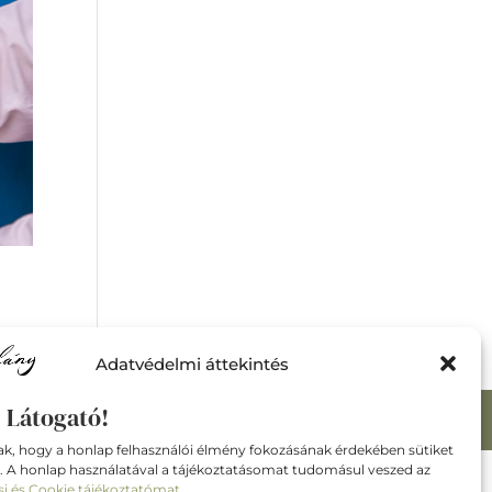
Adatvédelmi áttekintés
 Látogató!
esigner:
hellomysite.com
ak, hogy a honlap felhasználói élmény fokozásának érdekében sütiket
. A honlap használatával a tájékoztatásomat tudomásul veszed az
si és Cookie tájékoztatómat.