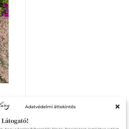
Adatvédelmi áttekintés
sz
 Látogató!
gy