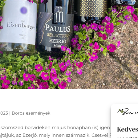
2023
|
Boros események
 szomszéd borvidéken május hónapban (is) igen aktív a borá
Kedves
jtájuk, az Ezerjó, mely innen származik. Csetvei Pince Mór E