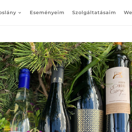
oslány
Eseményeim
Szolgáltatásaim
We