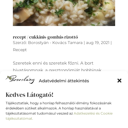
recept / cukkinis-gombás rizottó
Szerző:
Borostyán - Kovács Tamara
|
aug 19, 2021
|
Recept
Szeretek enni és szeretek főzni. A bort
hivatásomnak, a gasztronómiát hobbinak
tekintem, ami kikapcsol. Ide gyűjtöm majd
Adatvédelmi áttekintés
kedvenc receptjeimet, ha van kedvetek
készítsétek el ezeket Ti is! „Az én ízlésem
Kedves Látogató!
roppant egyszerű: mindenből beérem a
Tájékoztatlak, hogy a honlap felhasználói élmény fokozásának
legjobbal” Oscar...
érdekében sütiket alkalmazok. A honlap használatával a
tájékoztatásomat tudomásul veszed az
Adatkezelési és Cookie
tájékoztatómat.