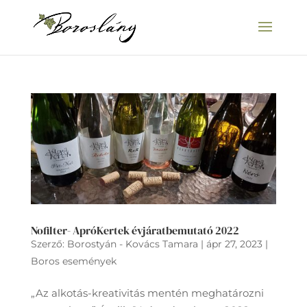
Nofilter- ApróKertek évjáratbemutató 2022
Szerző:
Borostyán - Kovács Tamara
|
ápr 27, 2023
|
Boros események
„Az alkotás-kreativitás mentén meghatározni