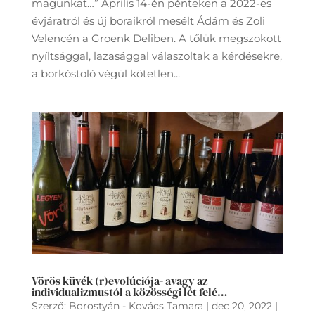
magunkat…” Április 14-én pénteken a 2022-es
évjáratról és új boraikról mesélt Ádám és Zoli
Velencén a Groenk Deliben. A tőlük megszokott
nyíltsággal, lazasággal válaszoltak a kérdésekre,
a borkóstoló végül kötetlen...
Vörös küvék (r)evolúciója- avagy az
individualizmustól a közösségi lét felé…
Szerző:
Borostyán - Kovács Tamara
|
dec 20, 2022
|