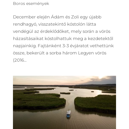
Boros események
December elején Ádám és Zoli egy újabb
rendhagyó, visszatekintő kóstolón látta
vendégül az érdeklődőket, mely során a vörös
házasításaikat kóstolhattuk meg a kezdetektől
napjainkig. Fajtánként 3-3 évjáratot vethettünk
össze, bekerült a sorba három Legyen vörös
(2016...