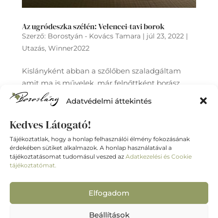
Az ugródeszka szélén: Velencei-tavi borok
Szerző:
Borostyán - Kovács Tamara
|
júl 23, 2022
|
Utazás
,
Winner2022
Kislányként abban a szőlőben szaladgáltam
amit ma is művelek, már felnőttként borász
nagybátyám körül sertepertéltem, az ő borát
Adatvédelmi áttekintés
kóstoltam először. Hálás vagyok és szerencsés,
hogy végül kollégák lettünk. Szívügyem a helyi
Kedves Látogató!
bor és küldetésemnek tekintem a velencei-
Tájékoztatlak, hogy a honlap felhasználói élmény fokozásának
tavi...
érdekében sütiket alkalmazok. A honlap használatával a
tájékoztatásomat tudomásul veszed az
Adatkezelési és Cookie
tájékoztatómat.
Elfogadom
©
2026
I Borostyán-Kovács Tamara I
Impresszum
I
Adatkezelési és cookie
Beállítások