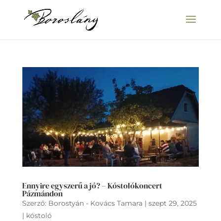
Ennyire egyszerű a jó? – Kóstolókoncert
Pázmándon
Szerző:
Borostyán - Kovács Tamara
|
szept 29, 2025
|
kóstoló