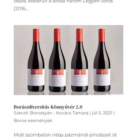
össze, bekerült a sorba három Legyen vörös
(2016...
Borászdiverzitás-Könnyűvér 2.0
Szerző:
Borostyán - Kovács Tamara
|
júl 5, 2021
|
Boros események
Múlt szombaton négy pázmándi pincészet öt