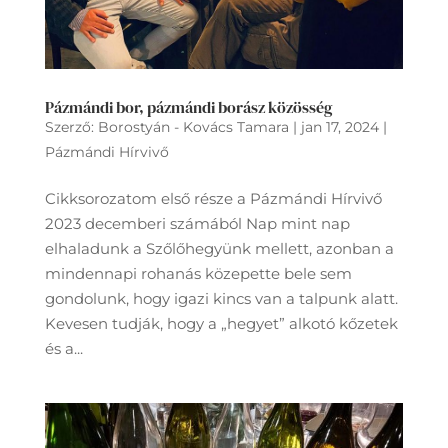
Pázmándi bor, pázmándi borász közösség
Szerző:
Borostyán - Kovács Tamara
|
jan 17, 2024
|
Pázmándi Hírvivő
Cikksorozatom első része a Pázmándi Hírvivő
2023 decemberi számából Nap mint nap
elhaladunk a Szőlőhegyünk mellett, azonban a
mindennapi rohanás közepette bele sem
gondolunk, hogy igazi kincs van a talpunk alatt.
Kevesen tudják, hogy a „hegyet” alkotó kőzetek
és a...