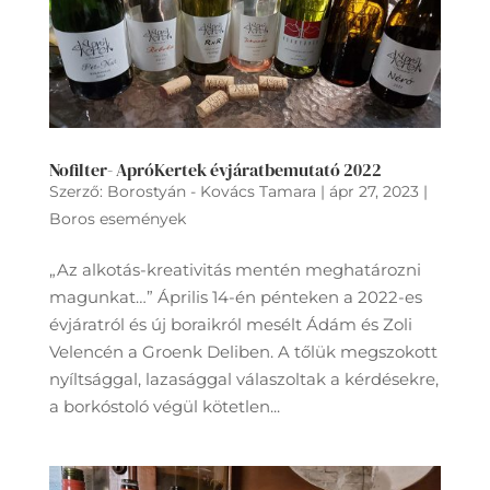
Nofilter- ApróKertek évjáratbemutató 2022
Szerző:
Borostyán - Kovács Tamara
|
ápr 27, 2023
|
Boros események
„Az alkotás-kreativitás mentén meghatározni
magunkat…” Április 14-én pénteken a 2022-es
évjáratról és új boraikról mesélt Ádám és Zoli
Velencén a Groenk Deliben. A tőlük megszokott
nyíltsággal, lazasággal válaszoltak a kérdésekre,
a borkóstoló végül kötetlen...