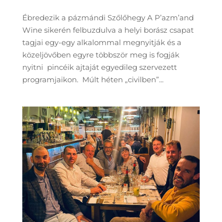
Ébredezik a pázmándi Szőlőhegy A P’azm’and
Wine sikerén felbuzdulva a helyi borász csapat
tagjai egy-egy alkalommal megnyitják és a
közeljövőben egyre többször meg is fogják
nyitni pincéik ajtaját egyedileg szervezett
programjaikon. Múlt héten „civilben”...